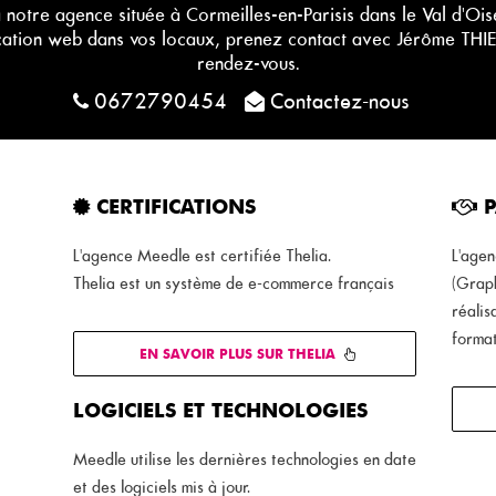
 notre agence située à Cormeilles-en-Parisis dans le Val d'Oi
cation web dans vos locaux, prenez contact avec Jérôme THIE
rendez-vous.
0672790454
Contactez-nous
CERTIFICATIONS
P
L'agence Meedle est certifiée Thelia.
L'agen
Thelia est un système de e-commerce français
(Graph
réalis
forma
EN SAVOIR PLUS SUR THELIA
LOGICIELS ET TECHNOLOGIES
Meedle utilise les dernières technologies en date
et des logiciels mis à jour.