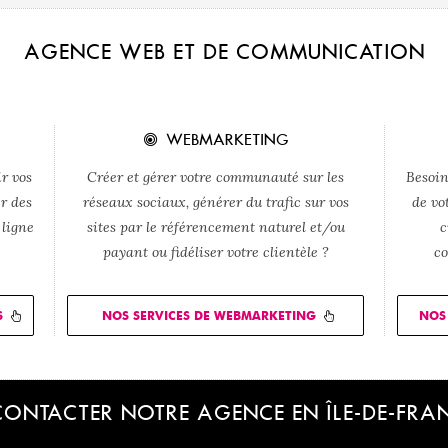
AGENCE WEB ET DE COMMUNICATION
WEBMARKETING
r vos
Créer et gérer votre communauté sur les
Besoin
er des
réseaux sociaux, générer du trafic sur vos
de vo
 ligne
sites par le référencement naturel et/ou
c
payant ou fidéliser votre clientèle ?
co
S
NOS SERVICES DE WEBMARKETING
NOS 
ONTACTER NOTRE AGENCE EN ÎLE-DE-FRA