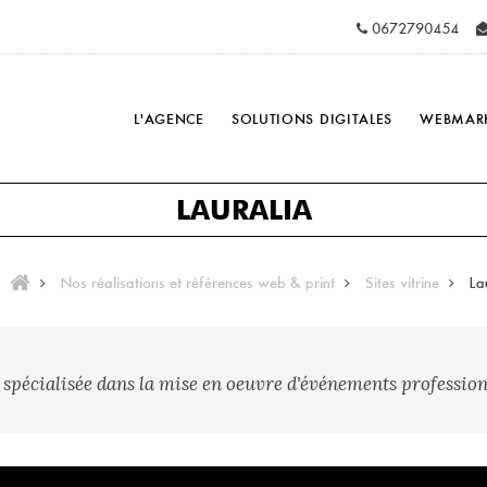
0672790454
L'AGENCE
SOLUTIONS DIGITALES
WEBMAR
LAURALIA
Nos réalisations et références web & print
Sites vitrine
La
t spécialisée dans la mise en oeuvre d'événements profession