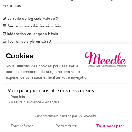
mis à jour.
La suite de logiciels Adobe®
Serveurs web dédiés sécurisés
Intégration en langage Html5
Feuilles de style en CSS3
Cookies
PARTENAIRES & SPONSORS
Nous utilisons des cookies pour assurer le
L'agence s'entoure de partenaires créatifs (Graphistes, prises de
bon fonctionnement du site, améliorer votre
vues vidéos/photos et réalisation), informatiques et centres de
expérience utilisateur et faciliter votre navigation.
formations
Voici pourquoi nous utilisons des cookies.
Pour info...
Mesure d'audience & Analytics
CONNAÎTRE NOS PARTENAIRES
Consentements certifiés par
Mentions légales
•
Motorisé par Thelia
•
Témoignages
•
Tout refuser
Paramétrer
Tout accepter