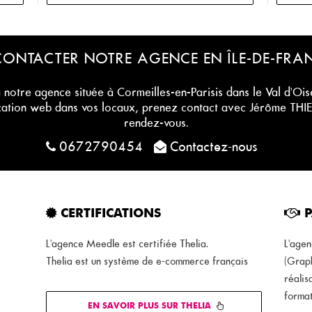
ONTACTER NOTRE AGENCE EN ÎLE-DE-FRA
 notre agence située à Cormeilles-en-Parisis dans le Val d'Oi
cation web dans vos locaux, prenez contact avec Jérôme THIE
rendez-vous.
0672790454
Contactez-nous
CERTIFICATIONS
P
L'agence Meedle est certifiée Thelia.
L'agen
Thelia est un système de e-commerce français
(Graph
réalis
forma
EN SAVOIR PLUS SUR THELIA