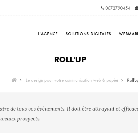
0672790454
L'AGENCE
SOLUTIONS DIGITALES
WEBMAR
ROLL'UP
Le design pour votre communication web & papier
Roll'u
naire de tous vos évènements. Il doit être attrayant et effic
ouveaux prospects.