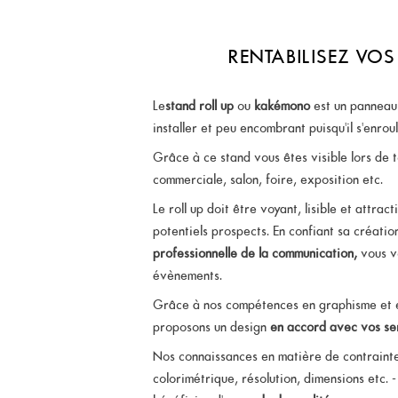
RENTABILISEZ VO
Le
stand roll up
ou
kakémono
est un panneau 
installer et peu encombrant puisqu'il s'enro
Grâce à ce stand vous êtes visible lors de 
commerciale, salon, foire, exposition etc.
Le roll up doit être voyant, lisible et attrac
potentiels prospects. En confiant sa créati
professionnelle de la communication,
vous vo
évènements.
Grâce à nos compétences en graphisme et 
proposons un design
en accord avec vos se
Nos connaissances en matière de contrainte
colorimétrique, résolution, dimensions etc. 