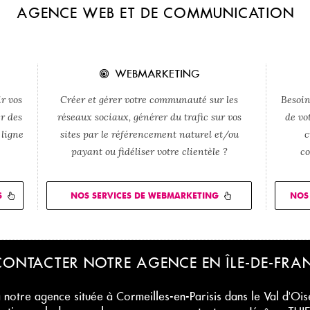
AGENCE WEB ET DE COMMUNICATION
WEBMARKETING
r vos
Créer et gérer votre communauté sur les
Besoin
er des
réseaux sociaux, générer du trafic sur vos
de vo
 ligne
sites par le référencement naturel et/ou
c
payant ou fidéliser votre clientèle ?
co
S
NOS SERVICES DE WEBMARKETING
NOS 
ONTACTER NOTRE AGENCE EN ÎLE-DE-FRA
 notre agence située à Cormeilles-en-Parisis dans le Val d'Oi