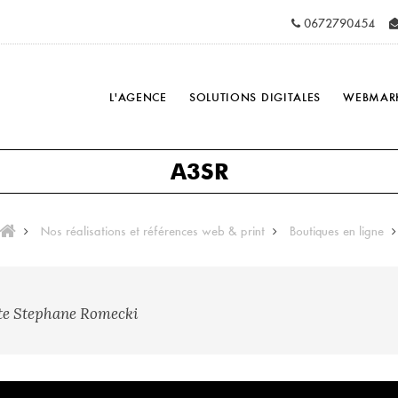
0672790454
L'AGENCE
SOLUTIONS DIGITALES
WEBMAR
A3SR
Nos réalisations et références web & print
Boutiques en ligne
lote Stephane Romecki