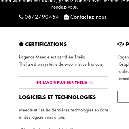
cation web dans vos locaux, prenez contact avec Jérôme THIE
rendez-vous.
0672790454
Contactez-nous
CERTIFICATIONS
P
L'agence Meedle est certifiée Thelia.
L'agen
Thelia est un système de e-commerce français
(Graph
réalis
forma
EN SAVOIR PLUS SUR THELIA
LOGICIELS ET TECHNOLOGIES
Meedle utilise les dernières technologies en date
et des logiciels mis à jour.